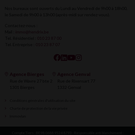
Nos bureaux sont ouverts du Lundi au Vendredi de 9h00 à 18h00,
le Samedi de 9h00 à 13h00 (après-midi sur rendez-vous).
Contactez-nous :
Mail :
immo@hendrix.be
Tel. Résidentiel :
010 23 87 00
Tel. Entreprise :
010 23 87 07
Agence Bierges
Agence Genval
Rue de Wavre 27 bte 2
Rue de Rixensart 77
1301 Bierges
1332 Genval
Conditions générales d'utilisation du site
Charte de protection de la vie privée
Immovlan
Compte Tiers : BE98 0688 9524 8793 - Responsable anti blanchiment :