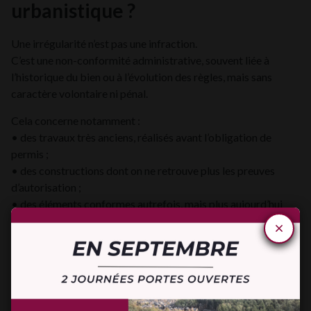
urbanistique ?
Une irrégularité n’est pas une infraction.
C’est une non-conformité administrative, souvent liée à
l’historique du bien ou à l’évolution des règles, mais sans
caractère volontaire ni pénal.
Cela concerne notamment :
• des travaux très anciens, réalisés avant l’obligation de
permis ;
• des constructions dont on ne retrouve plus les preuves
d’autorisation ;
• des éléments conformes autrefois, mais plus aujourd’hui
(ex. : zone devenue inconstructible).
Exemples d’irrégularités
Hendrix
• une piscine non déclarée ;
• un bâtiment ancien sans permis identifiable → irrégularité,
Immo Hendrix