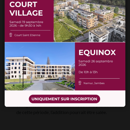
tandis qu’un taux variable suivra les fluctuations du
Notre équipe
marché. Certaines formules vous permettent
également de rembourser les intérêts en même temps
Blog
que le capital.
Contact
Montant minimum
Vous n’avez besoin que d’un crédit-
pont restreint ? Il se peut que certaines banques ne
l’acceptent pas. Le montant maximum sera, en
revanche, identique dans tous les cas. Il n’excédera
jamais la valeur totale estimée de votre logement
actuel.
Durée
Examinez la durée autorisée par les banques.
Elle pourra être de 12 mois dans une agence et de 36
mois dans une autre. Pesez attentivement votre choix à
cet égard, car si votre maison ne se vend pas au cours
de cette période, l’addition pourrait être salée.