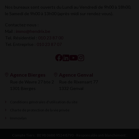
Nos bureaux sont ouverts du Lundi au Vendredi de 9h00 à 18h00,
le Samedi de 9h00 à 13h00 (après-midi sur rendez-vous).
Contactez-nous :
Mail :
immo@hendrix.be
Tel. Résidentiel :
010 23 87 00
Tel. Entreprise :
010 23 87 07
Agence Bierges
Agence Genval
Rue de Wavre 27 bte 2
Rue de Rixensart 77
1301 Bierges
1332 Genval
Conditions générales d'utilisation du site
Charte de protection de la vie privée
Immovlan
Compte Tiers : BE98 0688 9524 8793 - Responsable anti blanchiment :