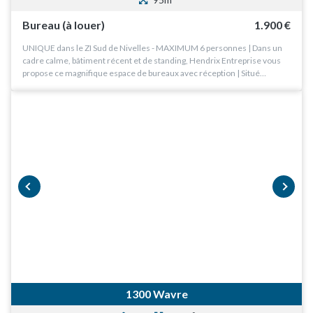
Bureau (à louer)
1.900 €
UNIQUE dans le ZI Sud de Nivelles - MAXIMUM 6 personnes | Dans un
cadre calme, bâtiment récent et de standing, Hendrix Entreprise vous
propose ce magnifique espace de bureaux avec réception | Situé…
Entreprise
Bureaux
Entrepôts et ateliers
prev
next
Industrie
Commerces
Biens neufs
1300 Wavre
Terrains