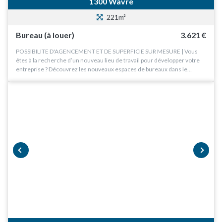
1300 Wavre
221m²
Bureau (à louer)
3.621 €
POSSIBILITE D'AGENCEMENT ET DE SUPERFICIE SUR MESURE | Vous
êtes à la recherche d’un nouveau lieu de travail pour développer votre
entreprise ? Découvrez les nouveaux espaces de bureaux dans le…
prev
next