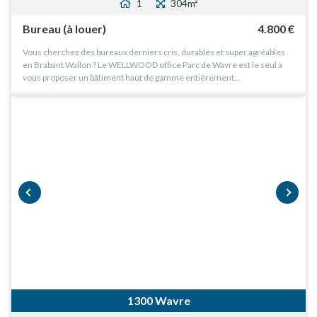
1
304m²
Investisseurs
Bureau (à louer)
4.800 €
Notre équipe
Vous cherchez des bureaux derniers cris, durables et super agréables
en Brabant Wallon ? Le WELLWOOD office Parc de Wavre est le seul à
Contact
vous proposer un bâtiment haut de gamme entièrement…
prev
next
1300 Wavre