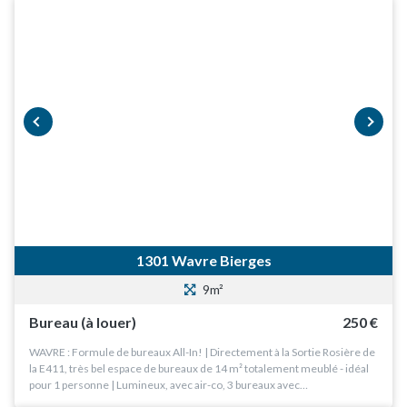
prev
next
1301 Wavre Bierges
9m²
Bureau (à louer)
250 €
WAVRE : Formule de bureaux All-In! | Directement à la Sortie Rosière de
la E411, très bel espace de bureaux de 14 m² totalement meublé - idéal
pour 1 personne | Lumineux, avec air-co, 3 bureaux avec…