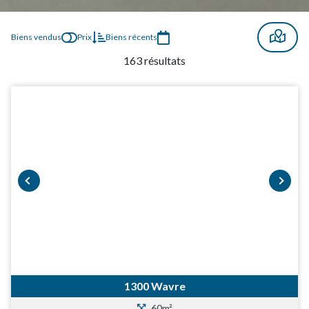
Biens vendus
Prix
Biens récents
163 résultats
prev
next
1300 Wavre
60m²