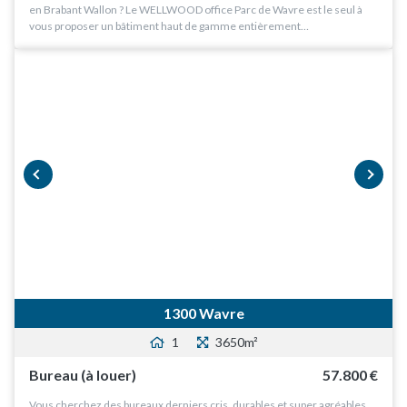
en Brabant Wallon ? Le WELLWOOD office Parc de Wavre est le seul à
vous proposer un bâtiment haut de gamme entièrement…
prev
next
1300 Wavre
1
3650m²
Bureau (à louer)
57.800 €
Vous cherchez des bureaux derniers cris, durables et super agréables