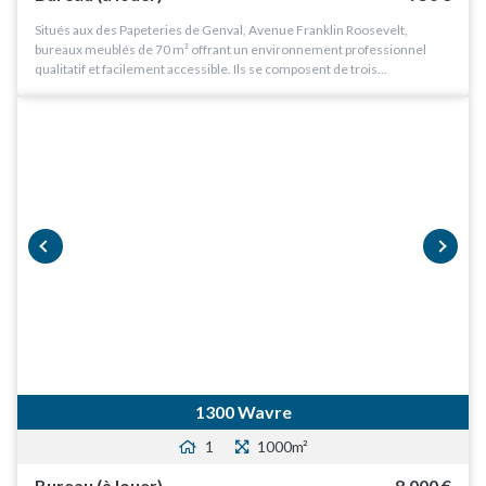
Situés aux des Papeteries de Genval, Avenue Franklin Roosevelt,
bureaux meublés de 70 m² offrant un environnement professionnel
qualitatif et facilement accessible. Ils se composent de trois…
prev
next
1300 Wavre
1
1000m²
Bureau (à louer)
8.000 €