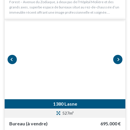
Forest – Avenue du Zodiaque, à deux pas de l’Hôpital Molière et des
grands axes, superbe espace de bureaux situé au rez-de-chaussée d’un
immeuble récent offrant une image professionnelle et soignée.…
prev
next
1380 Lasne
527m²
Bureau (à vendre)
695.000 €