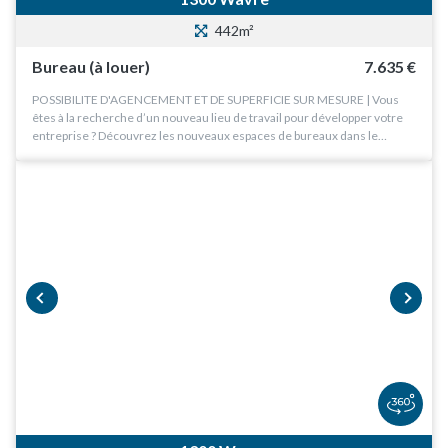
442m²
Bureau (à louer)
7.635 €
POSSIBILITE D'AGENCEMENT ET DE SUPERFICIE SUR MESURE | Vous
êtes à la recherche d’un nouveau lieu de travail pour développer votre
entreprise ? Découvrez les nouveaux espaces de bureaux dans le…
prev
next