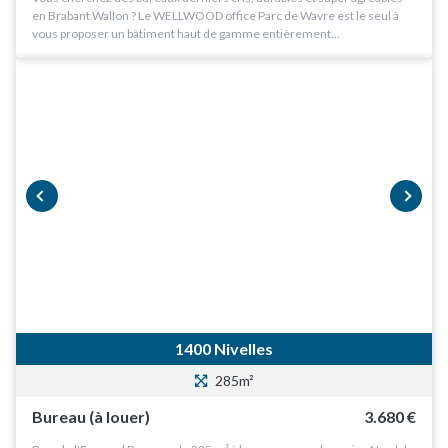
en Brabant Wallon ? Le WELLWOOD office Parc de Wavre est le seul à
vous proposer un bâtiment haut de gamme entièrement…
prev
next
1400 Nivelles
285m²
Bureau (à louer)
3.680 €