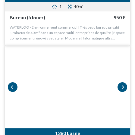
1
40m²
Bureau (à louer)
950 €
WATERLOO - Environnement commercial | Très beau bureau privatif
lumineux de 40 m² dans un espace multi-entreprises de qualité | Espace
complètement rénové avec style | Moderne | Informatique ultra…
prev
next
1380 Lasne