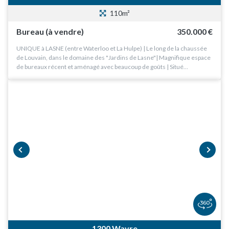
110m²
Bureau (à vendre)
350.000 €
UNIQUE à LASNE (entre Waterloo et La Hulpe) | Le long de la chaussée
de Louvain, dans le domaine des "Jardins de Lasne"| Magnifique espace
de bureaux récent et aménagé avec beaucoup de goûts | Situé…
prev
next
1300 Wavre