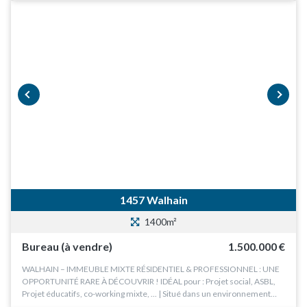
prev
next
1457 Walhain
1400m²
Bureau (à vendre)
1.500.000 €
WALHAIN – IMMEUBLE MIXTE RÉSIDENTIEL & PROFESSIONNEL : UNE
OPPORTUNITÉ RARE À DÉCOUVRIR ! IDÉAL pour : Projet social, ASBL,
Projet éducatifs, co-working mixte, ... | Situé dans un environnement…