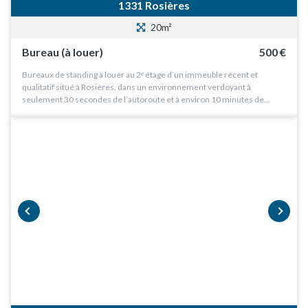
1331 Rosières
20m²
Bureau (à louer)
500 €
Bureaux de standing à louer au 2ᵉ étage d’un immeuble récent et
qualitatif situé à Rosières, dans un environnement verdoyant à
seulement 30 secondes de l’autoroute et à environ 10 minutes de…
prev
next