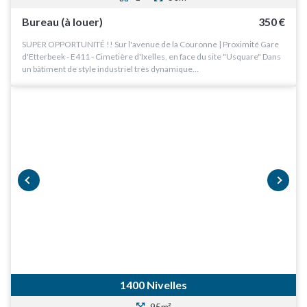
Bureau (à louer)
350 €
SUPER OPPORTUNITÉ !! Sur l'avenue de la Couronne | Proximité Gare
d'Etterbeek - E411 - Cimetière d'Ixelles, en face du site "Usquare" Dans
un bâtiment de style industriel très dynamique…
prev
next
1400 Nivelles
95m²