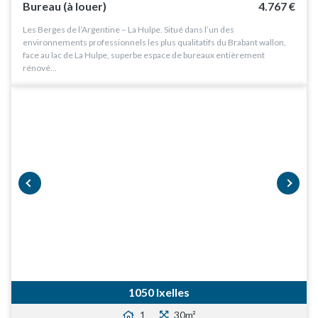
Bureau (à louer)
4.767 €
Les Berges de l’Argentine – La Hulpe. Situé dans l’un des
environnements professionnels les plus qualitatifs du Brabant wallon,
face au lac de La Hulpe, superbe espace de bureaux entièrement
rénové…
prev
next
1050 Ixelles
1
30m²