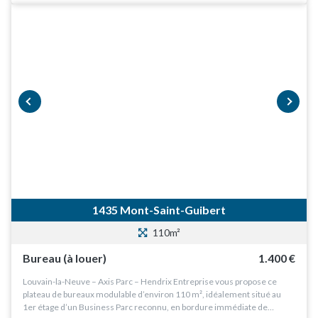
prev
next
1435 Mont-Saint-Guibert
110m²
Bureau (à louer)
1.400 €
Louvain-la-Neuve – Axis Parc – Hendrix Entreprise vous propose ce
plateau de bureaux modulable d’environ 110 m², idéalement situé au
1er étage d’un Business Parc reconnu, en bordure immédiate de…