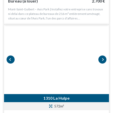
Bureau (à louer)
2.700 €
Mont-Saint-Guibert – Axis Park | Installez votre entreprise sans travaux
ni délai dans ce plateau de bureaux de 216 m² entièrement aménagé,
situé au cœur de l'Axis Park, l'un des parcs d'affaires…
prev
next
1310 La Hulpe
572m²