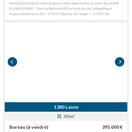
Hendrix Entreprise vous propose cette opportunité au cœur du LASNE
BUSINESS PARC : Dans le bâtiment B2 au fond du site | Magnifique
espace de bureaux de +- 374 m² situé au 1er étage. +- 150 m² de…
prev
next
1380 Lasne
283m²
Bureau (à vendre)
395.000 €