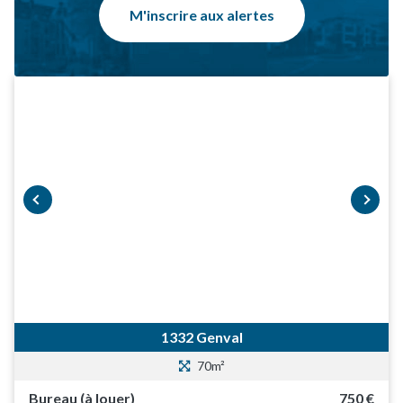
M'inscrire aux alertes
prev
next
1332 Genval
70m²
Bureau (à louer)
750 €