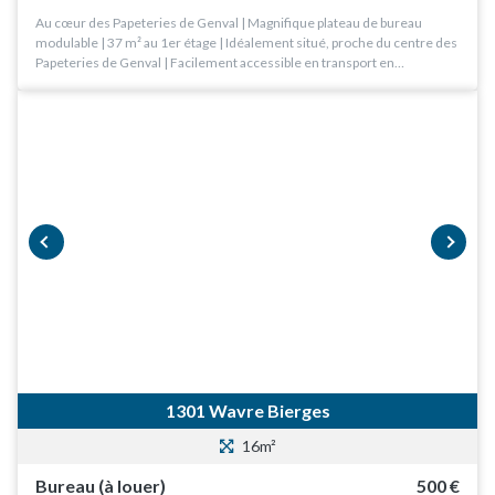
Au cœur des Papeteries de Genval | Magnifique plateau de bureau
modulable | 37 m² au 1er étage | Idéalement situé, proche du centre des
Papeteries de Genval | Facilement accessible en transport en…
prev
next
1301 Wavre Bierges
16m²
Bureau (à louer)
500 €