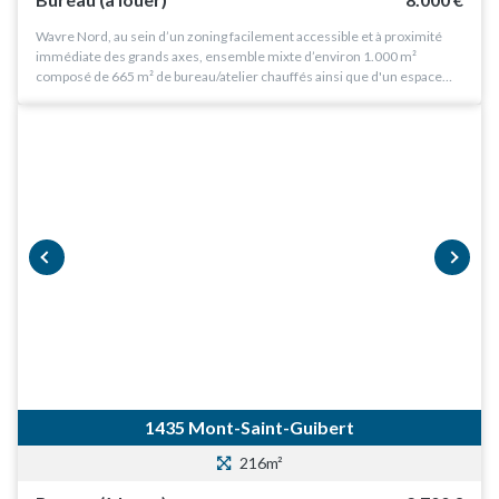
Wavre Nord, au sein d’un zoning facilement accessible et à proximité
immédiate des grands axes, ensemble mixte d’environ 1.000 m²
composé de 665 m² de bureau/atelier chauffés ainsi que d'un espace…
prev
next
1435 Mont-Saint-Guibert
216m²