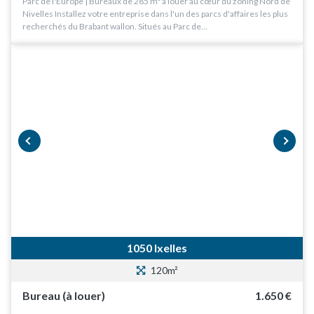
Parc de l'Europe | Bureaux de 285 m² à louer au cœur du zoning Nord de
Nivelles Installez votre entreprise dans l'un des parcs d'affaires les plus
recherchés du Brabant wallon. Situés au Parc de…
prev
next
1050 Ixelles
120m²
Bureau (à louer)
1.650 €