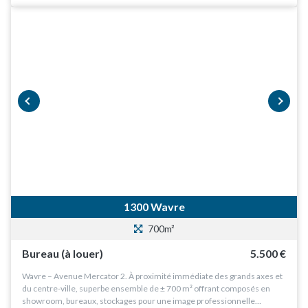
prev
next
1300 Wavre
700m²
Bureau (à louer)
5.500 €
Wavre – Avenue Mercator 2. À proximité immédiate des grands axes et
du centre-ville, superbe ensemble de ± 700 m² offrant composés en
showroom, bureaux, stockages pour une image professionnelle…