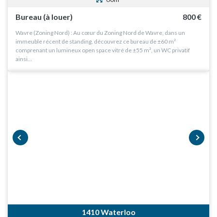
Bureau (à louer)
800 €
Wavre (Zoning Nord) : Au cœur du Zoning Nord de Wavre, dans un
immeuble récent de standing, découvrez ce bureau de ±60 m²
comprenant un lumineux open space vitré de ±55 m², un WC privatif
ainsi…
prev
next
1410 Waterloo