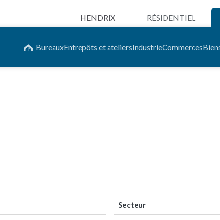
HENDRIX
RÉSIDENTIEL
Entreprise
Bureaux
Entrepôts et ateliers
Industrie
Commerces
Bien