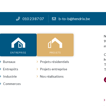
010 23 87 07
b-to-b@hendrix.be
ENTREPRISE
PROJETS
N
9
m
C
M
Bureaux
Projets résidentiels
T
Entrepôts
Projets entreprise
T
Industrie
Nos réalisations
Commerces