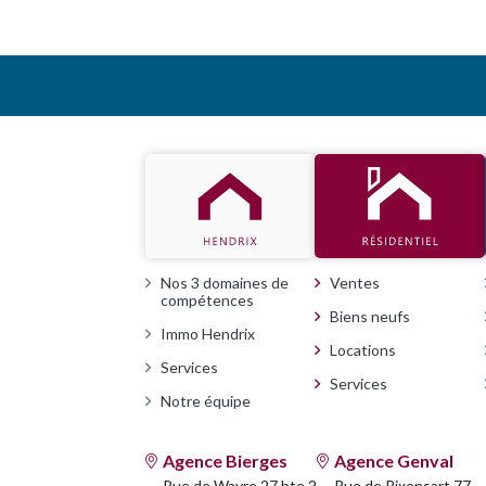
HENDRIX
RÉSIDENTIEL
Nos 3 domaines de
Ventes
compétences
Biens neufs
Immo Hendrix
Locations
Services
Services
Notre équipe
Agence Bierges
Agence Genval
Rue de Wavre 27 bte 2
Rue de Rixensart 77