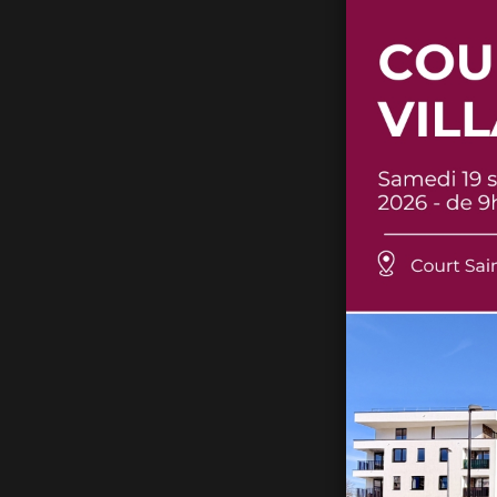
Le projet prop
Des espa
Des
terr
Des
fini
moderne
Une
exce
Que vous soye
La Fabrique s’a
Un quartier
La Fabrique, ce
intègre :
Des
espa
Une
crèc