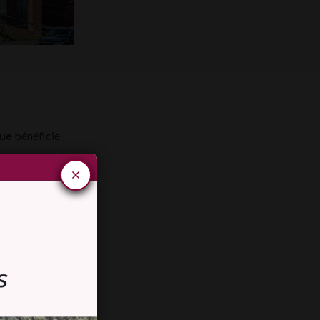
que
bénéficie
llité
.