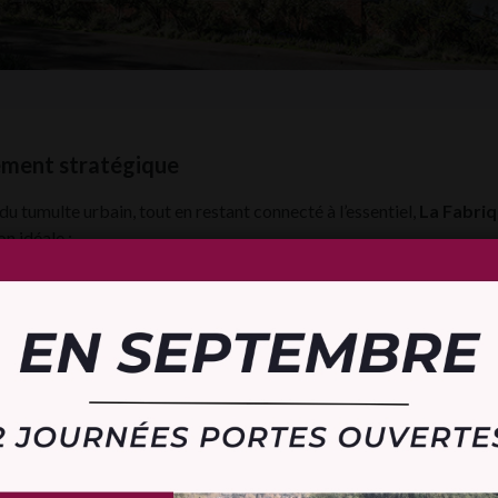
ment stratégique
 du tumulte urbain, tout en restant connecté à l’essentiel,
La Fabri
on idéale :
ité immédiate des
grands axes
(E411, N4, N25)
s minutes de la
gare de Wavre
es
commerces, écoles et services
de la ville
un équilibre parfait entre
accessibilité, vie de quartier
et
tranqui
ts pour tous les styles de vie