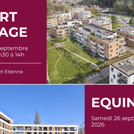
ose
122 logements
allant du
studio
aux
appartements 4 chamb
ces
lumineux, fonctionnels et bien agencés
asses ou jardins privatifs
tions haut de gamme
: chauffage au sol, cuisines équipées, salles d
s
llente performance énergétique
(PEB A)
z
primo-accédant, investisseur
ou en quête d’un
logement plus
dapte à vos besoins.
 complet et tourné vers l’avenir
 n’est pas seulement des logements : c’est un véritable
quartier de
ces verts
et une
cour centrale paysagée
he, un restaurant, des bureaux
et un
commerce