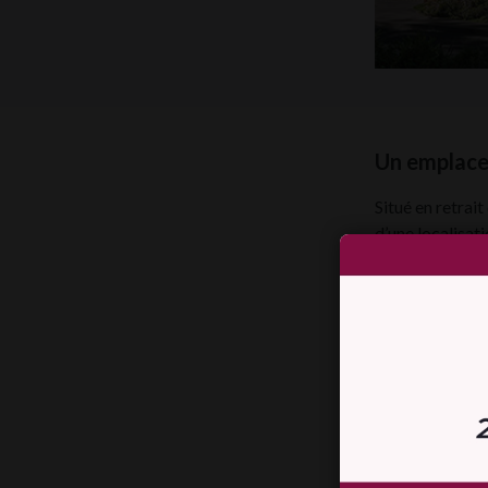
Un emplace
Situé en retrait
d’une localisati
À proxim
À quelque
Proche d
Ce cadre offre 
Des logemen