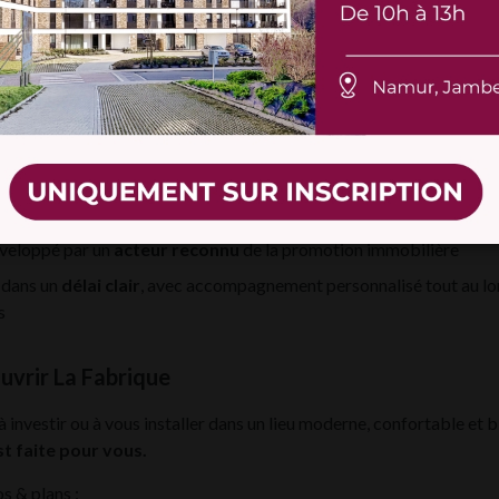
ng souterrain sécurisé
avec 144 places
 combine une esthétique
industrielle authentique
à l’extérieur, et 
n
à l’intérieur. Chaque détail a été pensé pour offrir une
qualité de 
nnement durable.
ges concrets
% possible
(sous conditions légales et confirmation à venir)
éveloppé par un
acteur reconnu
de la promotion immobilière
 dans un
délai clair
, avec accompagnement personnalisé tout au lo
s
uvrir La Fabrique
 investir ou à vous installer dans un lieu moderne, confortable et bi
t faite pour vous.
os & plans :