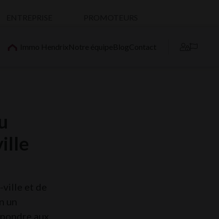
ENTREPRISE
PROMOTEURS
Hendrix
Immo Hendrix
Notre équipe
Blog
Contact
u
ille
ville et de
n un
répondre aux