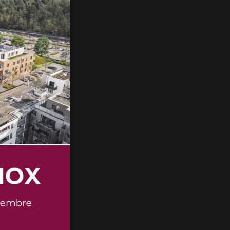
res
, avec :
e bains
 confortable
,
 vie
. Le projet