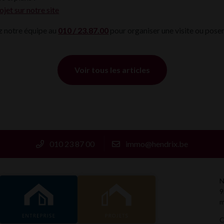
ojet sur notre site
 notre équipe au
010 / 23.87.00
pour organiser une visite ou poser
Voir tous les articles
010 23 87 00
immo@hendrix.be
ENTREPRISE
PROJETS
N
9
m
C