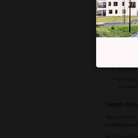
Un
parki
L’architecture
contemporai
dans un enviro
Des avanta
TVA à 6 
Projet d
Livraison
processu
Venez déco
Vous cherchez à
La Fabrique es
Plus d’inf