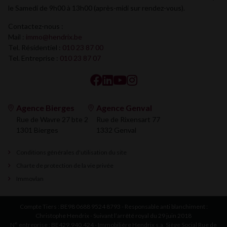
le Samedi de 9h00 à 13h00 (après-midi sur rendez-vous).
Contactez-nous :
Mail :
immo@hendrix.be
Tel. Résidentiel :
010 23 87 00
Tel. Entreprise :
010 23 87 07
Agence Bierges
Agence Genval
Rue de Wavre 27 bte 2
Rue de Rixensart 77
1301 Bierges
1332 Genval
Conditions générales d'utilisation du site
Charte de protection de la vie privée
Immovlan
Compte Tiers : BE98 0688 9524 8793 - Responsable anti blanchiment :
Christophe Hendrix - Suivant l’arrêté royal du 29 juin 2018
N° entreprise : BE429.940.424 - Immobilière Hendrix s.a. Siège Social Rue de