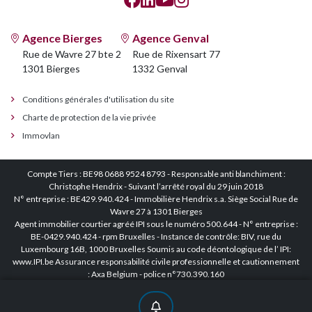
Agence Bierges
Agence Genval
Rue de Wavre 27 bte 2
Rue de Rixensart 77
1301 Bierges
1332 Genval
Conditions générales d'utilisation du site
Charte de protection de la vie privée
Immovlan
Compte Tiers : BE98 0688 9524 8793 - Responsable anti blanchiment :
Christophe Hendrix - Suivant l’arrêté royal du 29 juin 2018
N° entreprise : BE429.940.424 - Immobilière Hendrix s.a. Siège Social Rue de
Wavre 27 à 1301 Bierges
Agent immobilier courtier agréé IPI sous le numéro 500.644 - N° entreprise :
BE-0429.940.424 - rpm Bruxelles - Instance de contrôle: BIV, rue du
Luxembourg 16B, 1000 Bruxelles Soumis au code déontologique de l’ IPI:
www.IPI.be Assurance responsabilité civile professionnelle et cautionnement
: Axa Belgium - police n°730.390.160
DESIGNED AND DEVELOPED BY
WEBULOUS
/
MANAGED BY
CLEVERMINT
/